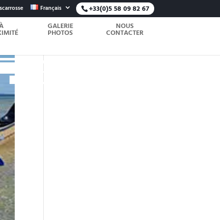
scarrosse
Français
+33(0)5 58 09 82 67
À
GALERIE
NOUS
IMITÉ
PHOTOS
CONTACTER