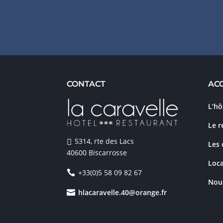
CONTACT
AC
L’hô
Le r
5314, rte des Lacs
Les
40600 Biscarrosse
Loca
+33(0)5 58 09 82 67
Nou
hlacaravelle.40@orange.fr